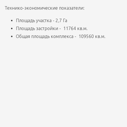
Технико-экономические показатели:
Площадь участка - 2,7 Га
Площадь застройки -  11764 кв.м.
Общая площадь комплекса -  109560 кв.м.
общая площадь концертного комплекса - 
38000кв.м.
общая площадь делового центра - 33 900 кв.м.
общая площадь  подземной автостоянки - 37 660 
кв.м. (1600 м/м)
Проектом предполагается строительство Культурно-
делового комплекса, состоящего из двух зданий - 
концертного зала с высотой наиболее выступающей 
частью (над сценой) 38,85 м  и делового центра 
высотой 70м. Здания комплекса объединены общей 