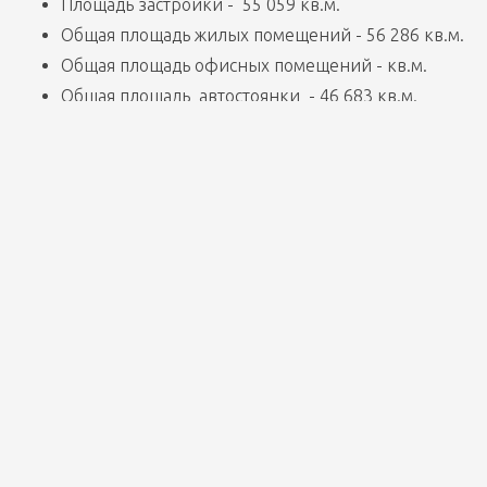
Площадь застройки -  55 059 кв.м.
Общая площадь жилых помещений - 56 286 кв.м.
Общая площадь офисных помещений - кв.м.
Общая площадь  автостоянки  - 46 683 кв.м.
Он возводится на границе престижных районов 
Петербурга — Петроградского и Приморского, 
недалеко от метро «Черная речка». В рамках проекта 
будет построено: 8 жилых домов, апарт-отель, бизнес-
центр, детский сад с бассейном, полуподземный 
паркинг. В квартале Риверсайд представлен 
широкий выбор квартир, в том числе просторные 
пентхаусы с террасами, с уникальными видовыми 
характеристиками: видны сразу три реки — Черная 
речка, Большая и Малая Невки, Кантемировский мост, 
Каменный и Крестовский остров, Строгановский и 
Лопухинский сады.