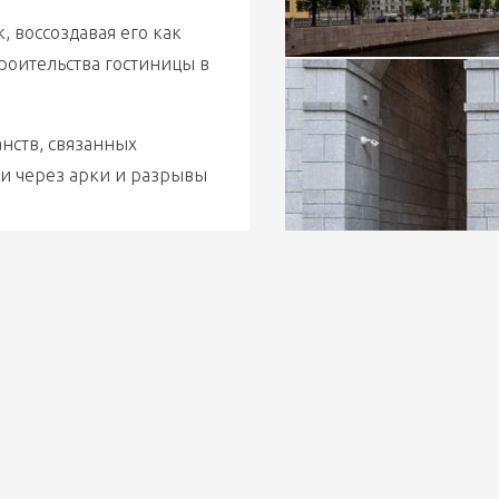
воссоздавая его как 
оительства гостиницы в 
нств, связанных 
 через арки и разрывы 
 перспективу 
ует общественное 