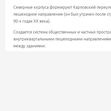
Северные корпуса формируют Карповский переулк, 
пешеходное направление (он был утрачен после стр
90-х годах ХХ века).
Создается система общественных и частных простра
внутриквартальными пешеходными направлениями
между зданиями.
Курдонёр, фланкированный ризалитами завершает
Чкаловского пр. и Ординарной ул., а также формир
пространство у Геслеровского моста.